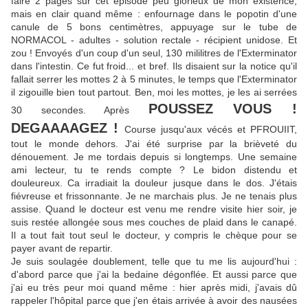
faire 2 pages sur cet épisode peu glorieux de mon existence,
mais en clair quand même : enfournage dans le popotin d'une
canule de 5 bons centimètres, appuyage sur le tube de
NORMACOL - adultes - solution rectale - récipient unidose. Et
zou ! Envoyés d'un coup d'un seul, 130 mililitres de l'Exterminator
dans l'intestin. Ce fut froid... et bref. Ils disaient sur la notice qu'il
fallait serrer les mottes 2 à 5 minutes, le temps que l'Exterminator
il zigouille bien tout partout. Ben, moi les mottes, je les ai serrées
POUSSEZ VOUS !
30 secondes. Après
DEGAAAAGEZ !
Course jusqu'aux vécés et PFROUIIT,
tout le monde dehors. J'ai été surprise par la brièveté du
dénouement. Je me tordais depuis si longtemps. Une semaine
ami lecteur, tu te rends compte ? Le bidon distendu et
douleureux. Ca irradiait la douleur jusque dans le dos. J'étais
fiévreuse et frissonnante. Je ne marchais plus. Je ne tenais plus
assise. Quand le docteur est venu me rendre visite hier soir, je
suis restée allongée sous mes couches de plaid dans le canapé.
Il a tout fait tout seul le docteur, y compris le chèque pour se
payer avant de repartir.
Je suis soulagée doublement, telle que tu me lis aujourd'hui :
d'abord parce que j'ai la bedaine dégonflée. Et aussi parce que
j'ai eu très peur moi quand même : hier après midi, j'avais dû
rappeler l'hôpital parce que j'en étais arrivée à avoir des nausées