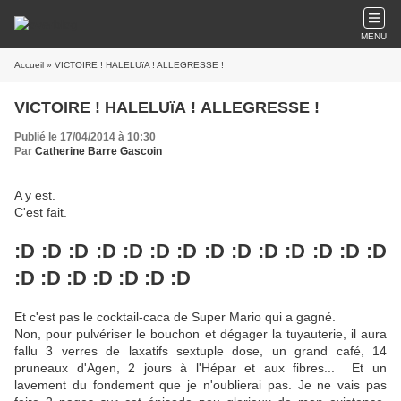
MENU
Accueil
» VICTOIRE ! HALELUïA ! ALLEGRESSE !
VICTOIRE ! HALELUïA ! ALLEGRESSE !
Publié le 17/04/2014 à 10:30
Par
Catherine Barre Gascoin
A y est.
C'est fait.
:D :D :D :D :D :D :D :D :D :D :D :D :D :D
:D :D :D :D :D :D
:D
Et c'est pas le cocktail-caca de Super Mario qui a gagné.
Non, pour pulvériser le bouchon et dégager la tuyauterie, il aura
fallu 3 verres de laxatifs sextuple dose, un grand café, 14
pruneaux d'Agen, 2 jours à l'Hépar et aux fibres... Et un
lavement du fondement que je n'oublierai pas. Je ne vais pas