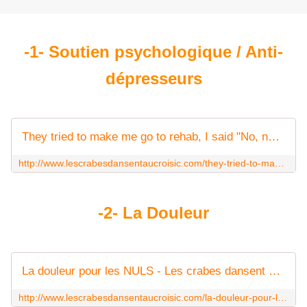
-1- Soutien psychologique / Anti-
dépresseurs
They tried to make me go to rehab, I said "No, no, no". - Les crabes dansent au Croisic
http://www.lescrabesdansentaucroisic.com/they-tried-to-make-me-go-to-rehab-i-said-no-no-no
-2- La Douleur
La douleur pour les NULS - Les crabes dansent au Croisic
http://www.lescrabesdansentaucroisic.com/la-douleur-pour-les-nuls