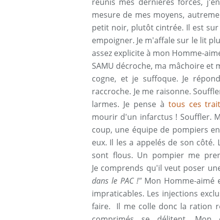
réunis mes dernières forces, j'e
mesure de mes moyens, autrement 
petit noir, plutôt cintrée. Il est su
empoigner. Je m'affale sur le lit p
assez explicite à mon Homme-aim
SAMU décroche, ma mâchoire et 
cogne, et je suffoque. Je répo
raccroche. Je me raisonne. Souffl
larmes. Je pense à
tous ces trai
mourir d'un infarctus ! Souffler. M
coup, une équipe de pompiers e
eux. Il les a appelés de son côté. 
sont flous. Un pompier me prend 
Je comprends qu'il veut poser une
dans le PAC !"
Mon Homme-aimé expl
impraticables. Les injections exc
faire. Il me colle donc la ration 
comprimés se délitent. Mon 