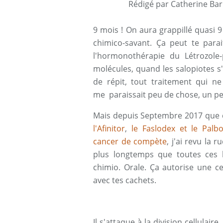
Rédigé par Catherine Bar
9 mois ! On aura grappillé quasi 
chimico-savant. Ça peut te para
l'hormonothérapie du Létrozole-
molécules, quand les salopiotes s
de répit, tout traitement qui ne
me paraissait peu de chose, un pe
Mais depuis Septembre 2017 que 
l'Afinitor
,
le Faslodex et le Palbo
cancer de compète
, j'ai revu la
plus longtemps que toutes ces h
chimio. Orale. Ça autorise une c
avec tes cachets.
Il s'attaque à la division cellula