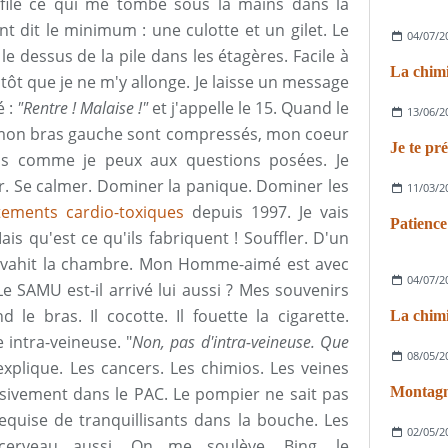
nfile ce qui me tombe sous la mains dans la
dit le minimum : une culotte et un gilet. Le
04/07/2
r le dessus de la pile dans les étagères. Facile à
La chim
lutôt que je ne m'y allonge. Je laisse un message
é :
"Rentre ! Malaise !"
et j'appelle le 15. Quand le
13/06/2
mon bras gauche sont compressés, mon coeur
nds comme je peux aux questions posées. Je
er. Se calmer. Dominer la panique. Dominer les
11/03/2
tements cardio-toxiques
depuis 1997. Je vais
Patience
ais qu'est ce qu'ils fabriquent ! Souffler. D'un
nvahit la chambre. Mon Homme-aimé est avec
04/07/2
Le SAMU est-il arrivé lui aussi ? Mes souvenirs
le bras. Il cocotte. Il fouette la cigarette.
La chim
 intra-veineuse. "
Non, pas d'intra-veineuse. Que
08/05/2
ique. Les cancers. Les chimios. Les veines
lusivement dans le PAC. Le pompier ne sait pas
Montagne
requise de tranquillisants dans la bouche. Les
02/05/2
cerveau aussi. On me soulève. Bing, le