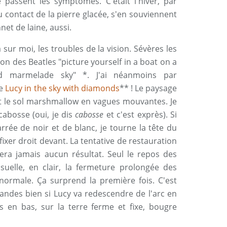
passent les symptômes. C'était l'hiver, par
 contact de la pierre glacée, s'en souviennent
net de laine, aussi.
sur moi, les troubles de la vision. Sévères les
on des Beatles "picture yourself in a boat on a
nd marmelade sky" *. J'ai néanmoins par
e
Lucy in the sky with diamonds
** ! Le paysage
et le sol marshmallow en vagues mouvantes. Je
cabosse (oui, je dis
cabosse
et c'est exprès). Si
rrée de noir et de blanc, je tourne la tête du
xer droit devant. La tentative de restauration
ra jamais aucun résultat. Seul le repos des
visuelle, en clair, la fermeture prolongée des
normale. Ça surprend la première fois. C'est
andes bien si Lucy va redescendre de l'arc en
s en bas, sur la terre ferme et fixe, bougre