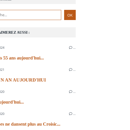
AIMEREZ AUSSI :
024
…
s 55 ans aujourd'hui...
021
…
 UN AN AUJOURD'HUI
020
…
ujourd'hui...
020
…
es ne dansent plus au Croisic...