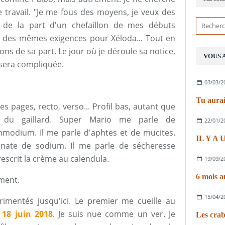
ravail. "Je me fous des moyens, je veux des
r de la part d'un chefaillon de mes débuts
in des mêmes exigences pour Xéloda... Tout en
s de sa part. Le jour où je déroule sa notice,
VOUS 
 sera compliquée.
03/03/2
Tu aurai
s pages, recto, verso... Profil bas, autant que
e du gaillard. Super Mario me parle de
22/01/2
'Immodium. Il me parle d'aphtes et de mucites.
IL Y A
bonate de sodium. Il me parle de sécheresse
rescrit la crème au calendula.
19/09/2
6 mois a
ment.
15/04/2
rimentés jusqu'ici. Le premier me cueille au
 18 juin 2018
. Je suis nue comme un ver. Je
Les crab