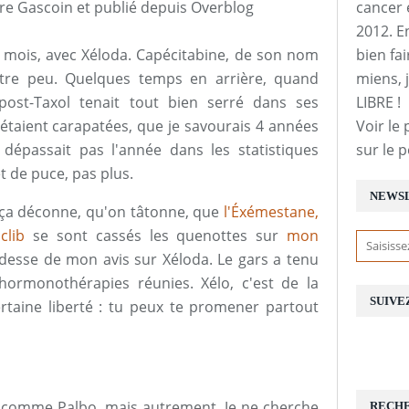
re Gascoin et publié depuis Overblog
cancer 
2012. E
9 mois, avec Xéloda. Capécitabine, de son nom
bien fai
itre peu. Quelques temps en arrière, quand
miens, j
post-Taxol tenait tout bien serré dans ses
LIBRE !
'étaient carapatées, que je savourais 4 années
Voir le 
 dépassait pas l'année dans les statistiques
sur le 
t de puce, pas plus.
NEWS
ça déconne, qu'on tâtonne, que
l'Éxémestane,
clib
se sont cassés les quenottes sur
mon
 rudesse de mon avis sur Xéloda. Le gars a tenu
ormonothérapies réunies. Xélo, c'est de la
SUIVE
ertaine liberté : tu peux te promener partout
ire, comme Palbo, mais autrement. Je ne cherche
RECH