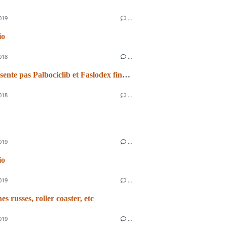
019
…
io
018
…
Je te présente pas Palbociclib et Faslodex finalement
018
…
019
…
io
019
…
s russes, roller coaster, etc
019
…