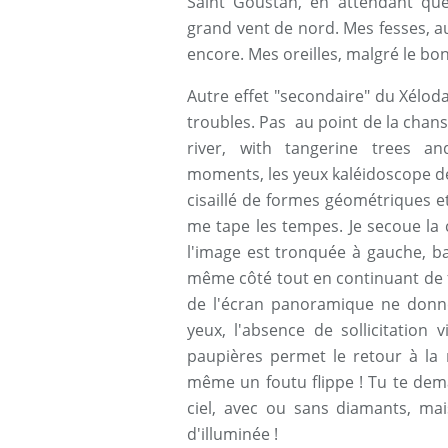
Saint Goustan, en attendant que 
grand vent de nord. Mes fesses, au
encore. Mes oreilles, malgré le bon
Autre effet "secondaire" du Xéloda 
troubles. Pas au point de la chans
river, with tangerine trees a
moments, les yeux kaléidoscope d
cisaillé de formes géométriques 
me tape les tempes. Je secoue la 
l'image est tronquée à gauche, ba
même côté tout en continuant de fi
de l'écran panoramique ne donne
yeux, l'absence de sollicitation 
paupières permet le retour à la 
même un foutu flippe ! Tu te dem
ciel, avec ou sans diamants, mai
d'illuminée !