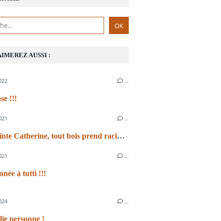
AIMEREZ AUSSI :
022
…
se !!!
021
…
"A la Sainte Catherine, tout bois prend racine"
021
…
née à tutti !!!
024
…
lie personne !