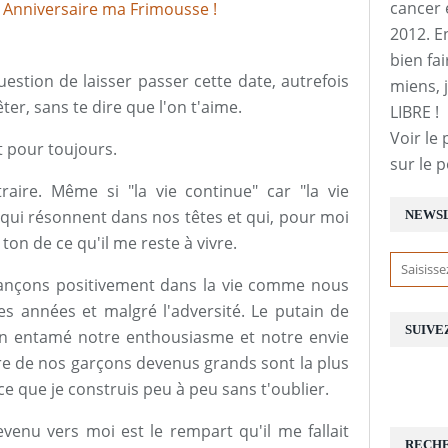
cancer 
2012. E
bien fai
tion de laisser passer cette date, autrefois
miens, j
ter, sans te dire que l'on t'aime.
LIBRE !
Voir le 
t pour toujours.
sur le 
aire. Même si "la vie continue" car "la vie
 qui résonnent dans nos têtes et qui, pour moi
NEWS
on de ce qu'il me reste à vivre.
vançons positivement dans la vie comme nous
es années et malgré l'adversité. Le putain de
SUIVE
en entamé notre enthousiasme et notre envie
rire de nos garçons devenus grands sont la plus
e que je construis peu à peu sans t'oublier.
evenu vers moi est le rempart qu'il me fallait
RECH