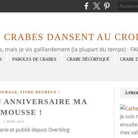
S CRABES DANSENT AU CROI
as, mais je vis gaillardement (la plupart du temps) : 
S
PAROLES DE CRABES
CRABE DÉCORTIQUÉ
CRABE 
,
OURAGE
VIVRE HEUREUX !
À PRO
BON ANNIVERSAIRE MA
IMOUSSE !
Je suis
3 MARS 2023
ensuite
arie et publié depuis Overblog
mes val