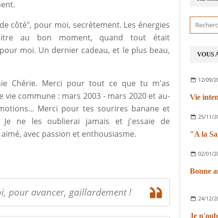
ment.
de côté", pour moi, secrètement. Les énergies
araitre au bon moment, quand tout était
pour moi. Un dernier cadeau, et le plus beau,
VOUS 
12/09/2
hie Chérie. Merci pour tout ce que tu m'as
 vie commune : mars 2003 - mars 2020 et au-
Vie inten
émotions... Merci pour tes sourires banane et
25/11/2
 Je ne les oublierai jamais et j'essaie de
 aimé, avec passion et enthousiasme.
02/01/2
Bonne an
oi, pour avancer, gaillardement !
24/12/2
Je n'oub