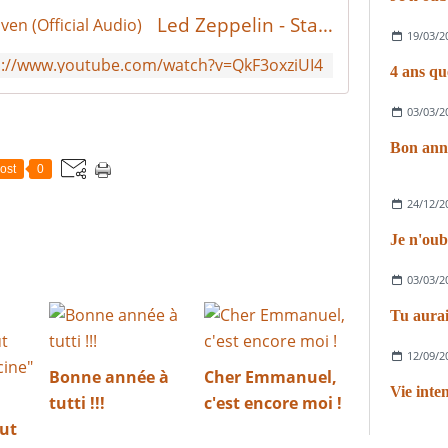
Led Zeppelin - Stairway To Heaven (Official Audio)
19/03/2
s://www.youtube.com/watch?v=QkF3oxziUI4
4 ans que
03/03/2
Bon anni
ost
0
24/12/2
Je n'oub
03/03/2
Tu aurai
12/09/2
Bonne année à
Cher Emmanuel,
Vie inten
tutti !!!
c'est encore moi !
out