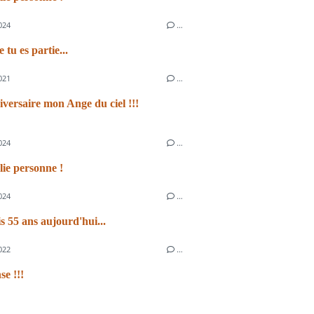
024
…
 tu es partie...
021
…
versaire mon Ange du ciel !!!
024
…
lie personne !
024
…
s 55 ans aujourd'hui...
022
…
se !!!