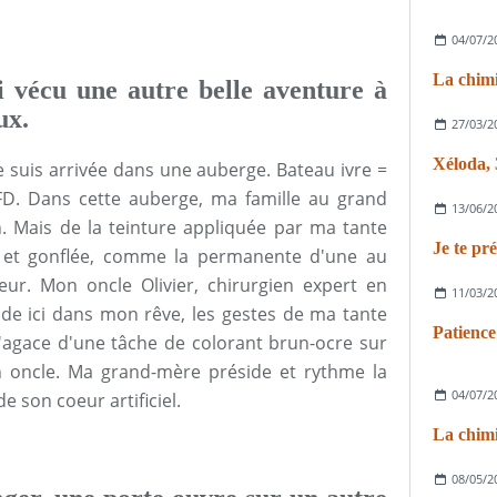
04/07/2
La chim
ai vécu une autre belle aventure à
ux.
27/03/2
e suis arrivée dans une auberge. Bateau ivre =
FD. Dans cette auberge, ma famille au grand
13/06/2
n. Mais de la teinture appliquée par ma tante
e et gonflée, comme la permanente d'une au
eur. Mon oncle Olivier, chirurgien expert en
11/03/2
de ici dans mon rêve, les gestes de ma tante
Patience
s'agace d'une tâche de colorant brun-ocre sur
n oncle. Ma grand-mère préside et rythme la
04/07/2
e son coeur artificiel.
La chim
08/05/2