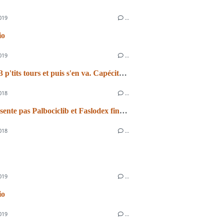
019
…
io
019
…
Xéloda, 3 p'tits tours et puis s'en va. Capécitabine, 3 p'tits tours et se débine.
018
…
Je te présente pas Palbociclib et Faslodex finalement
018
…
019
…
io
019
…