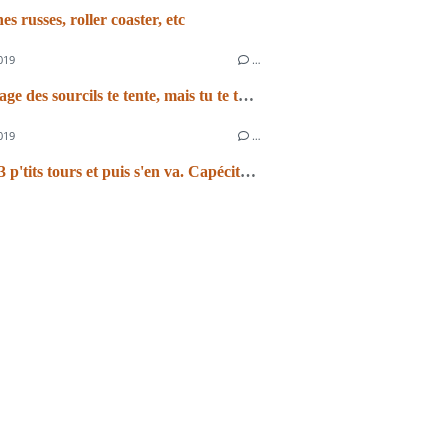
s russes, roller coaster, etc
019
…
Le tatouage des sourcils te tente, mais tu te tâtes ?
019
…
Xéloda, 3 p'tits tours et puis s'en va. Capécitabine, 3 p'tits tours et se débine.