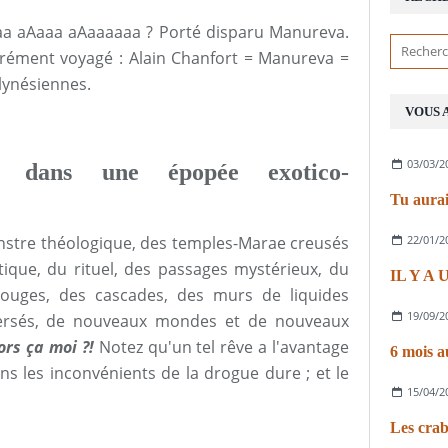
a aAaaa aAaaaaaa ? Porté disparu Manureva.
rément voyagé : Alain Chanfort = Manureva =
olynésiennes.
VOUS 
03/03/2
 dans une épopée exotico-
Tu aurai
22/01/2
onstre théologique, des temples-Marae creusés
atique, du rituel, des passages mystérieux, du
IL Y A
-rouges, des cascades, des murs de liquides
19/09/2
aversés, de nouveaux mondes et de nouveaux
ors ça moi ?!
Notez qu'un tel rêve a l'avantage
6 mois a
s les inconvénients de la drogue dure ; et le
15/04/2
Les crab