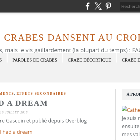
S CRABES DANSENT AU CROI
as, mais je vis gaillardement (la plupart du temps) : 
S
PAROLES DE CRABES
CRABE DÉCORTIQUÉ
CRABE 
,
MENTS
EFFETS SECONDAIRES
À PRO
AD A DREAM
10 JUILLET 2013
Je suis
re Gascoin et publié depuis Overblog
ensuite
mes val