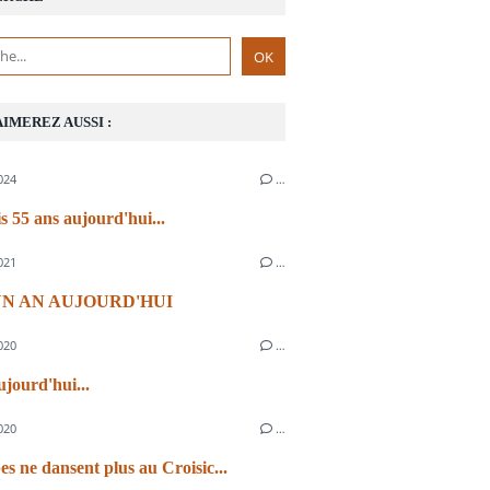
AIMEREZ AUSSI :
024
…
s 55 ans aujourd'hui...
021
…
 UN AN AUJOURD'HUI
020
…
ujourd'hui...
020
…
es ne dansent plus au Croisic...