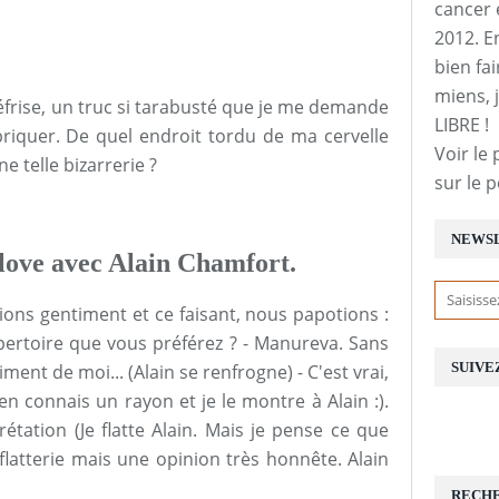
cancer 
2012. E
bien fai
miens, j
éfrise, un truc si tarabusté que je me demande
LIBRE !
riquer. De quel endroit tordu de ma cervelle
Voir le 
e telle bizarrerie ?
sur le 
NEWS
 slove avec Alain Chamfort.
ons gentiment et ce faisant, nous papotions :
pertoire que vous préférez ? - Manureva. Sans
SUIVE
aiment de moi... (Alain se renfrogne) - C'est vrai,
en connais un rayon et je le montre à Alain :).
rétation (Je flatte Alain. Mais je pense ce que
 flatterie mais une opinion très honnête. Alain
RECH