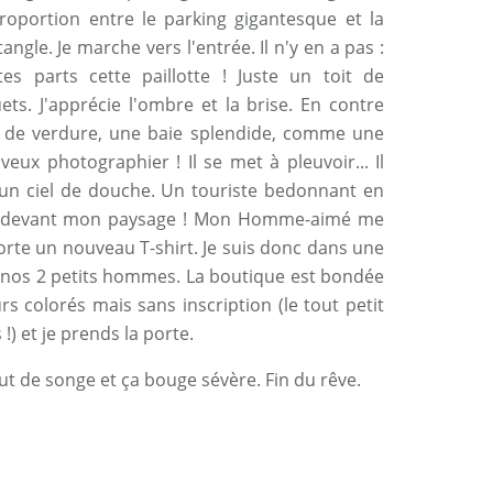
roportion entre le parking gigantesque et la
gle. Je marche vers l'entrée. Il n'y en a pas :
es parts cette paillotte ! Juste un toit de
ts. J'apprécie l'ombre et la brise. En contre
in de verdure, une baie splendide, comme une
e veux photographier ! Il se met à pleuvoir... Il
 d'un ciel de douche. Un touriste bedonnant en
he devant mon paysage ! Mon Homme-aimé me
l porte un nouveau T-shirt. Je suis donc dans une
r nos 2 petits hommes. La boutique est bondée
s colorés mais sans inscription (le tout petit
) et je prends la porte.
t de songe et ça bouge sévère. Fin du rêve.