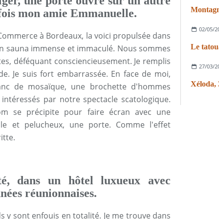
nger, une porte ouvre sur un autre
Montagne
 fois mon amie Emmanuelle.
02/05/2
Commerce à Bordeaux, la voici propulsée dans
d'un sauna immense et immaculé. Nous sommes
tes, déféquant consciencieusement. Je remplis
27/03/2
de. Je suis fort embarrassée. En face de moi,
anc de mosaïque, une brochette d'hommes
t intéressés par notre spectacle scatologique.
om se précipite pour faire écran avec une
ple et pelucheux, une porte. Comme l'effet
tte.
té, dans un hôtel luxueux avec
nnées réunionnaises.
 y sont enfouis en totalité. Je me trouve dans