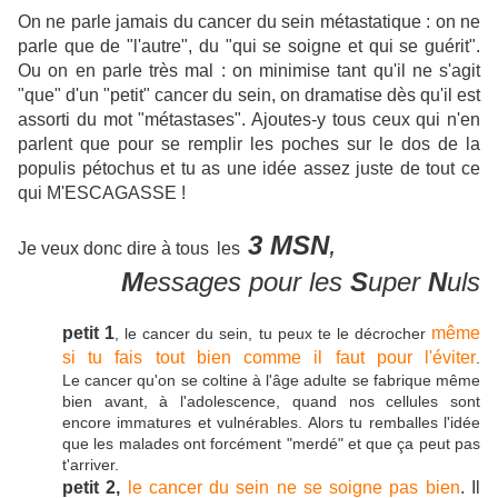
On ne parle jamais du cancer du sein métastatique : on ne
parle que de "l'autre", du "qui se soigne et qui se guérit".
Ou on en parle très mal : on minimise tant qu'il ne s'agit
"que" d'un "petit" cancer du sein, on dramatise dès qu'il est
assorti du mot "métastases". Ajoutes-y tous ceux qui n'en
parlent que pour se remplir les poches sur le dos de la
populis pétochus et tu as une idée assez juste de tout ce
qui M'ESCAGASSE !
3 MSN
,
Je veux
donc dire à tous
les
M
essages pour les
S
uper
N
uls
petit 1
même
, le cancer du sein, tu peux te le décrocher
si tu fais tout bien comme il faut pour l'éviter
.
Le cancer qu'on se coltine à l'âge adulte se fabrique même
bien avant, à l'adolescence, quand nos cellules sont
encore immatures et vulnérables. Alors tu remballes l'idée
que les malades ont forcément "merdé" et que ça peut pas
t'arriver.
petit 2,
le cancer du sein ne se soigne pas bien
. Il