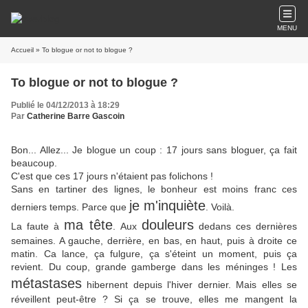
MENU
Accueil
» To blogue or not to blogue ?
To blogue or not to blogue ?
Publié le 04/12/2013 à 18:29
Par
Catherine Barre Gascoin
Bon... Allez... Je blogue un coup : 17 jours sans bloguer, ça fait
beaucoup.
C'est que ces 17 jours n'étaient pas folichons !
Sans en tartiner des lignes, le bonheur est moins franc ces
je m'inquiète
derniers temps. Parce que
. Voilà.
ma tête
douleurs
La faute à
. Aux
dedans ces dernières
semaines. A gauche, derrière, en bas, en haut, puis à droite ce
matin. Ca lance, ça fulgure, ça s'éteint un moment, puis ça
revient. Du coup, grande gamberge dans les méninges ! Les
métastases
hibernent depuis l'hiver dernier. Mais elles se
réveillent peut-être ? Si ça se trouve, elles me mangent la