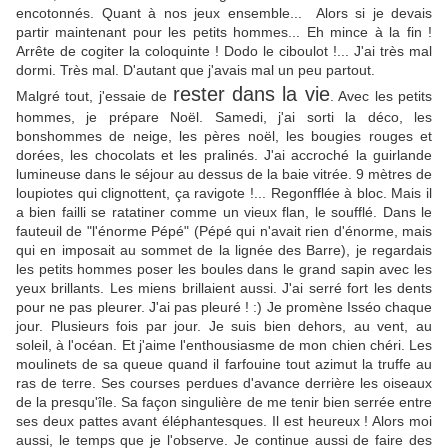
encotonnés. Quant à nos jeux ensemble... Alors si je devais
partir maintenant pour les petits hommes... Eh mince à la fin !
Arrête de cogiter la coloquinte ! Dodo le ciboulot !... J'ai très mal
dormi. Très mal. D'autant que j'avais mal un peu partout.
rester dans la vie
Malgré tout, j'essaie de
. Avec les petits
hommes, je prépare Noël. Samedi, j'ai sorti la déco, les
bonshommes de neige, les pères noël, les bougies rouges et
dorées, les chocolats et les pralinés. J'ai accroché la guirlande
lumineuse dans le séjour au dessus de la baie vitrée. 9 mètres de
loupiotes qui clignottent, ça ravigote !... Regonfflée à bloc. Mais il
a bien failli se ratatiner comme un vieux flan, le soufflé. Dans le
fauteuil de "l'énorme Pépé" (Pépé qui n'avait rien d'énorme, mais
qui en imposait au sommet de la lignée des Barre), je regardais
les petits hommes poser les boules dans le grand sapin avec les
yeux brillants. Les miens brillaient aussi. J'ai serré fort les dents
pour ne pas pleurer. J'ai pas pleuré ! :) Je promène Isséo chaque
jour. Plusieurs fois par jour. Je suis bien dehors, au vent, au
soleil, à l'océan. Et j'aime l'enthousiasme de mon chien chéri. Les
moulinets de sa queue quand il farfouine tout azimut la truffe au
ras de terre. Ses courses perdues d'avance derrière les oiseaux
de la presqu'île. Sa façon singulière de me tenir bien serrée entre
ses deux pattes avant éléphantesques. Il est heureux ! Alors moi
aussi, le temps que je l'observe. Je continue aussi de faire des