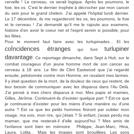
cervelle ! Le cerveau, ce serait logique. Après les poumons, le
foie, les os. C'est le dernier trophée à décrocher par mon cancer
du sein pour le grand chelem. J'ai appelé l'hôpital lundi dernier.
Le 17 décembre, ils me regarderont les os, les poumons, le foie
et le cerveau ! J'ai demandé qu'il me le rajoute aux examens,
histoire d'en avoir le coeur net et l'esprit serein si possible, pour
les fêtes.
Pour le moment faut faire avec les turlupinades... Et les
coÏncidences étranges
turlupiner
qui font
davantage
. Ce reportage dimanche, dans Sept à Huit, sur le
combat courageux d'un jeune homme mort de son cancer au
cerveau à 18 ans. Le film de Clint Eastwood que j'ai regardé
ensuite, pelotonnée contre mon Homme, en ravalant mes larmes.
Il y était question de la mort, de la douleur de ceux qui restent, de
leur besoin de communiquer avec les disparus dans l'Au Delà.
J'ai pensé à mes chers disparus à moi. Mes papis et mamies,
Gilles, Jérôme. Continuent-ils d'exister quelque part ? Est-ce que
je continuerai d'exister pour les miens d'une manière ou d'une
autre ? Est ce que les petits hommes finiront par oublier mon
visage, ma voix, mon rire, qui j'étais ? Si enfant, j'avais perdu ma
maman, que me resterait-il d'elle aujourd'hui ? Mes amis de
l'enfance sont bien en mémoire. Philippe, Jean-Marc, Hina,
Laura, Lolita... Mais les images sont brouillées. Les sons