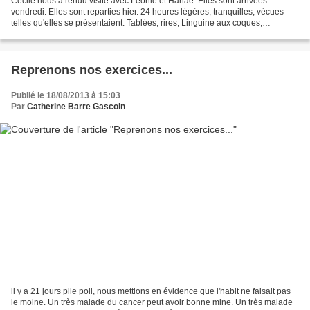
Cécile nous a rendu visite avec Léonie et Hanaé. Elles sont arrivées
vendredi. Elles sont reparties hier. 24 heures légères, tranquilles, vécues
telles qu'elles se présentaient. Tablées, rires, Linguine aux coques,
muscadet, les enfants galopent, au diable...
Reprenons nos exercices...
Publié le 18/08/2013 à 15:03
Par
Catherine Barre Gascoin
ll y a 21 jours pile poil, nous mettions en évidence que l'habit ne faisait pas
le moine. Un très malade du cancer peut avoir bonne mine. Un très malade