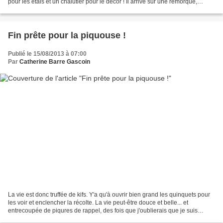
pour les étals et un chalutier pour le décor ! Il arrive sur une remorque,
derrière un tracteur trèèèèèèèèèès...
Fin prête pour la piquouse !
Publié le 15/08/2013 à 07:00
Par
Catherine Barre Gascoin
La vie est donc truffée de kifs. Y'a qu'à ouvrir bien grand les quinquets pour
les voir et enclencher la récolte. La vie peut-être douce et belle... et
entrecoupée de piqures de rappel, des fois que j'oublierais que je suis
malade : ce matin, j'attends...