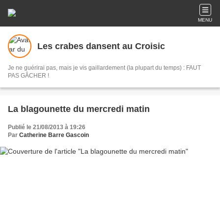
MENU
Les crabes dansent au Croisic
Je ne guérirai pas, mais je vis gaillardement (la plupart du temps) : FAUT
PAS GÂCHER !
La blagounette du mercredi matin
Publié le 21/08/2013 à 19:26
Par
Catherine Barre Gascoin