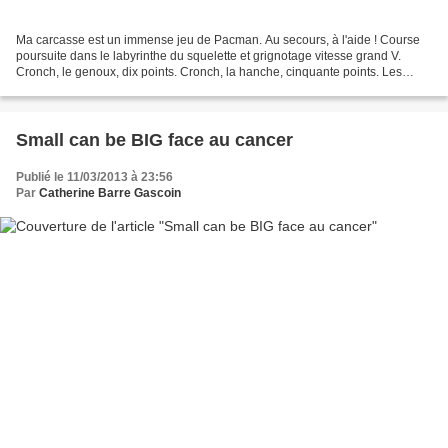
Ma carcasse est un immense jeu de Pacman. Au secours, à l'aide ! Course
poursuite dans le labyrinthe du squelette et grignotage vitesse grand V.
Cronch, le genoux, dix points. Cronch, la hanche, cinquante points. Les
cervicales, le crâne... Ils me font...
Small can be BIG face au cancer
Publié le 11/03/2013 à 23:56
Par
Catherine Barre Gascoin