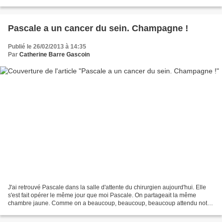
assurer le coup et m'en faire enlever un....
Pascale a un cancer du sein. Champagne !
Publié le 26/02/2013 à 14:35
Par
Catherine Barre Gascoin
J'ai retrouvé Pascale dans la salle d'attente du chirurgien aujourd'hui. Elle
s'est fait opérer le même jour que moi Pascale. On partageait la même
chambre jaune. Comme on a beaucoup, beaucoup, beaucoup attendu notre
tour tout à l'heure, on a eu tout...