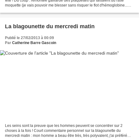
fête ! Du coup : remontée gaillarde des plaquettes qui faisaient du rase
moquette (je vais pouvoir me blesser sans risquer le flot d'hémoglobine...
beeeeuuurk), terminés l'effet...
La blagounette du mercredi matin
Publié le 27/02/2013 à 00:09
Par
Catherine Barre Gascoin
Les seins sont la preuve que les hommes peuvent se concentrer sur 2
choses à la fois ! Court commentaire personnel sur la blagounette du
mercredi matin : mon homme a beau être très, très polyvalent, j'ai préféré