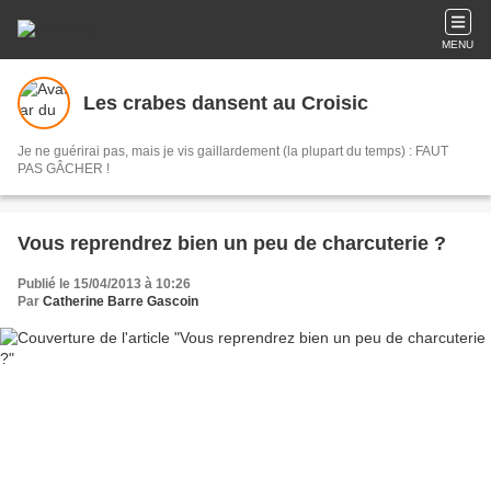
MENU
Les crabes dansent au Croisic
Je ne guérirai pas, mais je vis gaillardement (la plupart du temps) : FAUT
PAS GÂCHER !
Vous reprendrez bien un peu de charcuterie ?
Publié le 15/04/2013 à 10:26
Par
Catherine Barre Gascoin