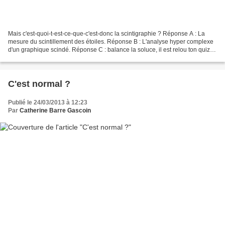
Mais c'est-quoi-t-est-ce-que-c'est-donc la scintigraphie ? Réponse A : La
mesure du scintillement des étoiles. Réponse B : L'analyse hyper complexe
d'un graphique scindé. Réponse C : balance la soluce, il est relou ton quizz !
La scintigraphie, c'est...
C'est normal ?
Publié le 24/03/2013 à 12:23
Par
Catherine Barre Gascoin