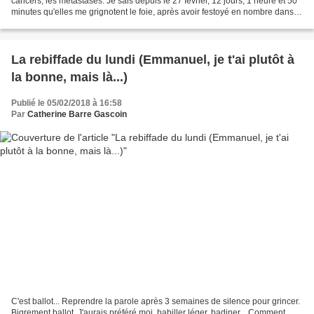
cancers, les métastases. Je sais depuis le 27 février, 12 jours, 1 heure et 50
minutes qu'elles me grignotent le foie, après avoir festoyé en nombre dans
mon poumon droit....
La rebiffade du lundi (Emmanuel, je t'ai plutôt à
la bonne, mais là...)
Publié le 05/02/2018 à 16:58
Par
Catherine Barre Gascoin
C'est ballot... Reprendre la parole après 3 semaines de silence pour grincer.
Bigrement ballot. J'aurais préféré moi, babiller léger, badiner... Comment