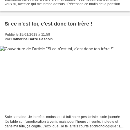
veux-tu, avec ce qui me tombe dessus : Réception ce matin de la pension
d'invalidité mensuelle et...
Si ce n'est toi, c'est donc ton frère !
Publié le 15/01/2018 à 11:59
Par
Catherine Barre Gascoin
Sale semaine. Je la refais moins tout à fait noire-pessimiste : sale journée
!Je table sur l'amélioration à venir, mais pour l'heure : il vente, il pleute et
dans ma tête, ça cogite. J'explique. Je te la fais courte et chronologique : Le