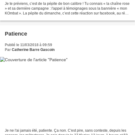
Je te préviens, c’est de la pépite de bon calibre ! Tu connais « la chaîne rose
» et sa dernière campagne : l'appel à témoignages sous la bannière « mon
KOmbat ». La pépite du dimanche, c’est cette réaction sur facebook, au récit
héroïque d’une de ces...
Patience
Publié le 11/03/2018 à 09:59
Par
Catherine Barre Gascoin
Je ne l'ai jamais été, patiente. Ça non. C'est pire, sans conteste, depuis les