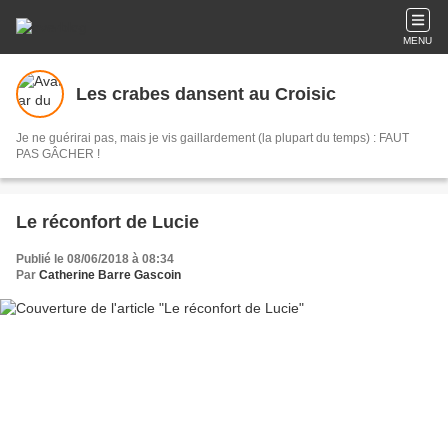
MENU
Les crabes dansent au Croisic
Je ne guérirai pas, mais je vis gaillardement (la plupart du temps) : FAUT
PAS GÂCHER !
Le réconfort de Lucie
Publié le 08/06/2018 à 08:34
Par
Catherine Barre Gascoin