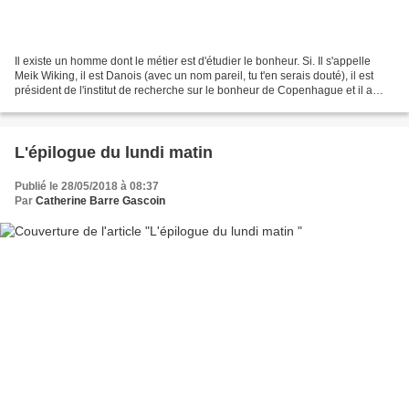
Il existe un homme dont le métier est d'étudier le bonheur. Si. Il s'appelle
Meik Wiking, il est Danois (avec un nom pareil, tu t'en serais douté), il est
président de l'institut de recherche sur le bonheur de Copenhague et il a
écrit ça : Et après la...
L'épilogue du lundi matin
Publié le 28/05/2018 à 08:37
Par
Catherine Barre Gascoin