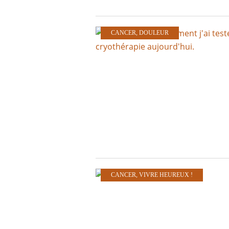
CANCER
,
DOULEUR
CANCER
,
VIVRE HEUREUX !