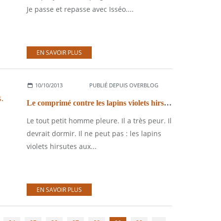
Je passe et repasse avec Isséo....
EN SAVOIR PLUS
10/10/2013
PUBLIÉ DEPUIS OVERBLOG
Le comprimé contre les lapins violets hirsutes aux dents pointues.
Le tout petit homme pleure. Il a très peur. Il
devrait dormir. Il ne peut pas : les lapins
violets hirsutes aux...
EN SAVOIR PLUS