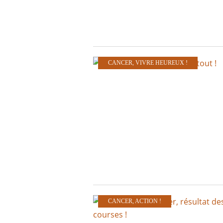
CANCER
,
VIVRE HEUREUX !
CANCER
,
ACTION !