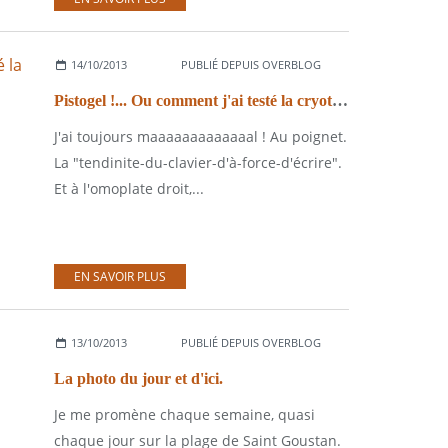
14/10/2013
PUBLIÉ DEPUIS OVERBLOG
Pistogel !... Ou comment j'ai testé la cryothérapie aujourd'hui.
J'ai toujours maaaaaaaaaaaaal ! Au poignet.
La "tendinite-du-clavier-d'à-force-d'écrire".
Et à l'omoplate droit,...
EN SAVOIR PLUS
13/10/2013
PUBLIÉ DEPUIS OVERBLOG
La photo du jour et d'ici.
Je me promène chaque semaine, quasi
chaque jour sur la plage de Saint Goustan.