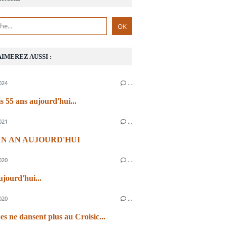
AIMEREZ AUSSI :
024
…
s 55 ans aujourd'hui...
021
…
 UN AN AUJOURD'HUI
020
…
ujourd'hui...
020
…
es ne dansent plus au Croisic...