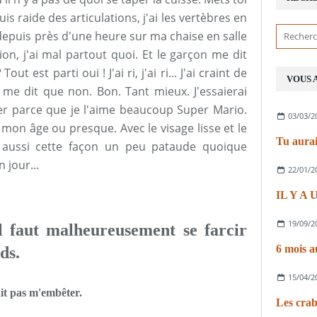
s raide des articulations, j'ai les vertèbres en
e depuis près d'une heure sur ma chaise en salle
tion, j'ai mal partout quoi. Et le garçon me dit
?
Tout est parti oui ! J'ai ri, j'ai ri... J'ai craint de
VOUS 
me dit que non. Bon. Tant mieux. J'essaierai
parce que je l'aime beaucoup Super Mario.
03/03/2
mon âge ou presque. Avec le visage lisse et le
Tu aurai
a aussi cette façon un peu pataude quoique
n jour...
22/01/2
IL Y A
19/09/2
 faut malheureusement se farcir
6 mois a
ds.
15/04/2
ait pas m'embêter.
Les crab