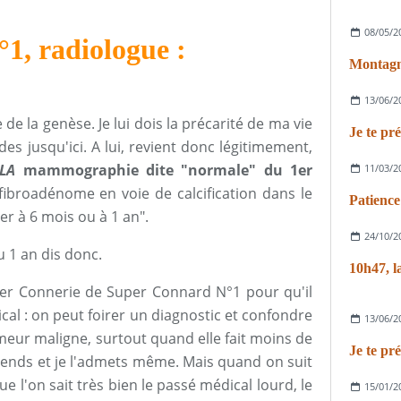
08/05/2
, radiologue :
Montagne
13/06/2
e la genèse. Je lui dois la précarité de ma vie
s jusqu'ici. A lui, revient donc légitimement,
LA
mammographie dite "normale" du 1er
11/03/2
"fibroadénome en voie de calcification dans le
Patience
er à 6 mois ou à 1 an".
24/10/2
 1 an dis donc.
10h47, l
uper Connerie de Super Connard N°1 pour qu'il
cal : on peut foirer un diagnostic et confondre
13/06/2
meur maligne, surtout quand elle fait moins de
prends et je l'admets même. Mais quand on suit
 l'on sait très bien le passé médical lourd, le
15/01/2