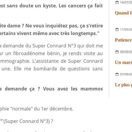
14/07/2
est sans doute un kyste. Les cancers ça fait
Quand fau
'tite dame ? Ne vous inquiétez pas, ça s'retire
11/03/2
 certains vivent même avec très longtemps."
Patience
 la demande du Super Connard N°3 qui doit me
09/09/2
our un fibroadénome bénin, je rends visite au
ammographie.
L'assistante de Super Connard
Un marqu
r une. Elle me bombarde de questions sans
07/09/2
Le plus g
us demande ça ? Vous avez les mammos
aphie "normale" du 1er décembre.
n"
(Super Connard N°3) ?