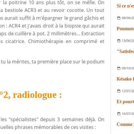
 la poitrine 10 ans plus tôt, on se méfie. On
Si ce n'e
a bestiole ACR3 et au revoir cocotte. Un tout
s aurait suffit à m'épargner le grand gâchis et
08/09/2
 : ACR4 et j'avais droit à la biopsie qui aurait
Poumons 
ps de cuillère à pot. 2 millimètres... Extraction
s cicatrice. Chimiothérapie en comprimé et
13/06/2
u la mérites, ta première place sur le podium
09/10/2
Késako l
12/01/2
2, radiologue :
Et pourt
16/07/2
les "spécialistes" depuis 3 semaines déjà. On
Comme A
quelles phrases mémorables de ces visites :