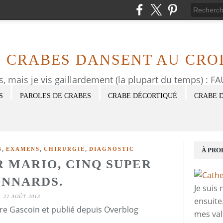
S CRABES DANSENT AU CROI
as, mais je vis gaillardement (la plupart du temps) : 
S
PAROLES DE CRABES
CRABE DÉCORTIQUÉ
CRABE 
,
,
,
S
EXAMENS
CHIRURGIE
DIAGNOSTIC
À PRO
R MARIO, CINQ SUPER
NNARDS.
Je suis
22 AOÛT 2013
ensuite
re Gascoin et publié depuis Overblog
mes val