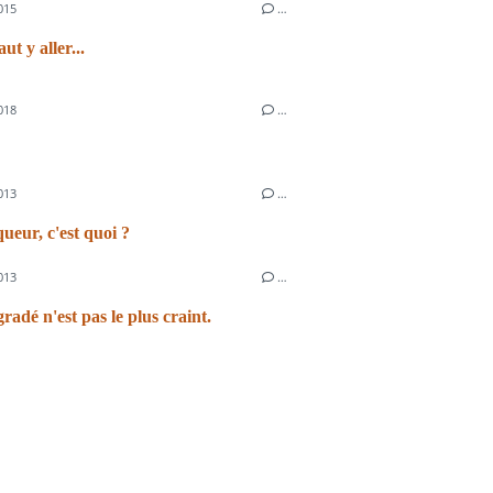
015
…
t y aller...
018
…
013
…
eur, c'est quoi ?
013
…
radé n'est pas le plus craint.