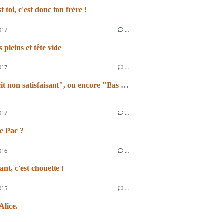
st toi, c'est donc ton frère !
017
…
pleins et tête vide
017
…
"Satisfecit non satisfaisant", ou encore "Bas les masques"
017
…
e Pac ?
016
…
ant, c'est chouette !
015
…
lice.