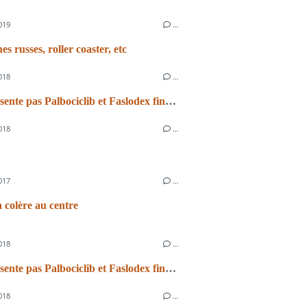
019
…
s russes, roller coaster, etc
018
…
Je te présente pas Palbociclib et Faslodex finalement
018
…
017
…
a colère au centre
018
…
Je te présente pas Palbociclib et Faslodex finalement
018
…