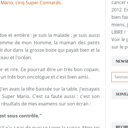
cancer 
2012. E
bien fai
miens, j
LIBRE !
ue et entière : je suis la malade ; je suis aussi
Voir le 
a femme de mon Homme, la maman des petits
sur le 
 dur dans la grosse boite qui payait bien et la
teau et l'océan.
NEWS
r et rire. Ce pourrait être un très bon copain.
 un très bon oncologue et c'est bien ainsi.
en avais la tête baissée sur la table. J'essayais
SUIVE
Super Mario. C'est sa faute aussi : c'est son
s résultats de mes examens sur son écran :
 est sous contrôle."
il n'y a pas de quoi se taper la cuisse. Mets toi
RECH