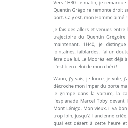
Vers 1H30 ce matin, je remarque s
Quentin Grégoire remonte droit sur 
port. Ca y est, mon Homme aimé re
Je fais des allers et venues entre 
trajectoire du Quentin Grégoire 
maintenant. 1H40, je distingue
lointaines, faiblardes. J'ai un dou
être que lui. Le Mooréa est déjà à
c'est bien celui de mon chéri !
Waou, j'y vais, je fonce, je vole, 
décroche mon imper du porte mant
je grimpe dans la voiture, la c
l'esplanade Marcel Toby devant l
Mont Lénigo. Mon vieux, il va bon t
trop loin, jusqu'à l'ancienne criée
quai est désert à cette heure et 