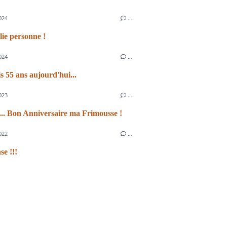
024
…
lie personne !
024
…
s 55 ans aujourd'hui...
023
…
... Bon Anniversaire ma Frimousse !
022
…
se !!!