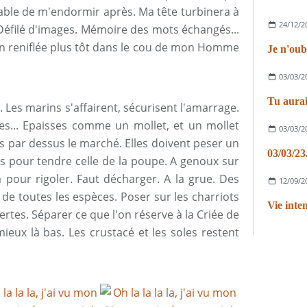
pable de m'endormir après. Ma tête turbinera à
24/12/2
Défilé d'images. Mémoire des mots échangés...
on reniflée plus tôt dans le cou de mon Homme
Je n'oub
03/03/2
Tu aurai
 Les marins s'affairent, sécurisent l'amarrage.
res... Epaisses comme un mollet, et un mollet
03/03/2
s par dessus le marché. Elles doivent peser un
03/03/23
us pour tendre celle de la poupe. A genoux sur
là pour rigoler. Faut décharger. A la grue. Des
12/09/2
 de toutes les espèces. Poser sur les charriots
Vie inten
vertes. Séparer ce que l'on réserve à la Criée de
ieux là bas. Les crustacé et les soles restent