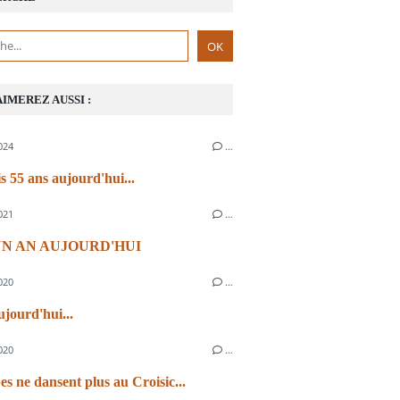
AIMEREZ AUSSI :
024
…
s 55 ans aujourd'hui...
021
…
 UN AN AUJOURD'HUI
020
…
ujourd'hui...
020
…
es ne dansent plus au Croisic...