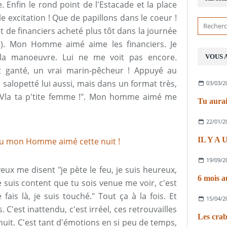
 Enfin le rond point de l'Estacade et la place
e excitation ! Que de papillons dans le coeur !
et de financiers acheté plus tôt dans la journée
c). Mon Homme aimé aime les financiers. Je
 la manoeuvre. Lui ne me voit pas encore.
VOUS 
et ganté, un vrai marin-pêcheur ! Appuyé au
salopetté lui aussi, mais dans un format très,
03/03/2
 "Vla ta p'tite femme !". Mon homme aimé me
Tu aurai
22/01/2
IL Y A
19/09/2
yeux me disent "je pète le feu, je suis heureux,
6 mois a
 suis content que tu sois venue me voir, c'est
ais là, je suis touché." Tout ça à la fois. Et
15/04/2
. C'est inattendu, c'est irréel, ces retrouvailles
Les crab
nuit. C'est tant d'émotions en si peu de temps,