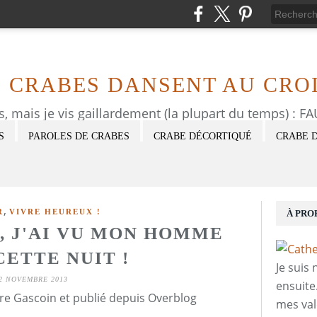
S CRABES DANSENT AU CROI
as, mais je vis gaillardement (la plupart du temps) : 
S
PAROLES DE CRABES
CRABE DÉCORTIQUÉ
CRABE 
,
R
VIVRE HEUREUX !
À PRO
A, J'AI VU MON HOMME
CETTE NUIT !
Je suis
2 NOVEMBRE 2013
ensuite
re Gascoin et publié depuis Overblog
mes val