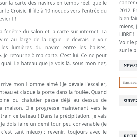
cancer 
ur la carte des navires en temps réel, que le
2012. E
le Croisic. Il file à 10 noeuds vers l'entrée du
bien fai
vient !
miens, j
la fenêtre du salon et la carte sur internet. La
LIBRE !
vire au large de la digue. Je devrais le voir
Voir le 
 les lumières du navire entre les balises,
sur le 
te. Je retourne à ma carte. C'est lui. Ce ne peut
 quai. Le bateau que je vois là, sous mon nez,
NEWS
j'arrive mon Homme aimé ! Je dévale l'escalier,
eau et claque la porte dans la foulée. Quand
abine du chalutier passe déjà au dessus de
SUIVE
a maison. Elle progresse maintenant vers le
rain ce bateau ! Dans la précipitation, je vais
. Je dois faire un demi tour peu convenable (le
c'est tant mieux) ; revenir, toujours avec le
RECH