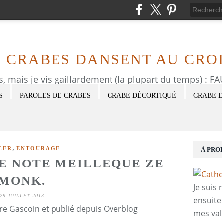
S CRABES DANSENT AU CROI
as, mais je vis gaillardement (la plupart du temps) : 
S
PAROLES DE CRABES
CRABE DÉCORTIQUÉ
CRABE 
,
CER
ENTOURAGE
À PRO
ZE NOTE MEILLEQUE ZE
MONK.
Je suis
29 JUILLET 2013
ensuite
re Gascoin et publié depuis Overblog
mes val