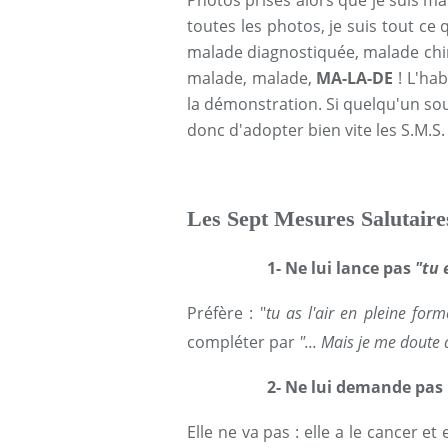
Photos prises alors que je suis ma
toutes les photos, je suis tout ce 
malade diagnostiquée, malade chi
malade, malade,
MA-LA-DE
!
L'habi
la démonstration. Si quelqu'un sou
donc d'adopter bien vite les S.M.S.
Les Sept Mesures Salutaire
1- Ne lui lance pas
"tu 
Préfère : "
tu as l'air en pleine forme
compléter par
"... Mais je me doute 
2- Ne lui demande pas
Elle ne va pas : elle a le cancer e