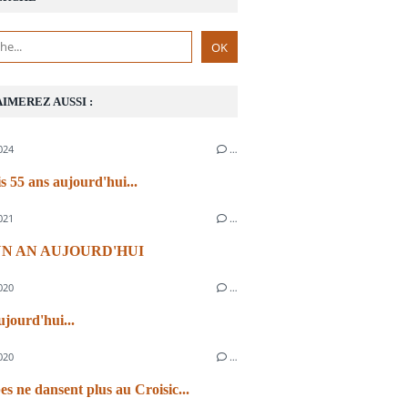
AIMEREZ AUSSI :
024
…
s 55 ans aujourd'hui...
021
…
 UN AN AUJOURD'HUI
020
…
ujourd'hui...
020
…
es ne dansent plus au Croisic...