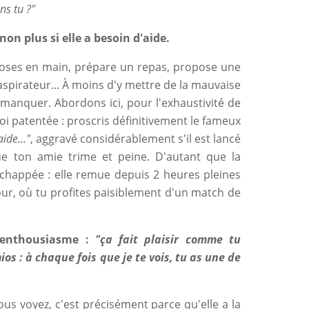
ns tu ?"
on plus si elle a besoin d'aide.
choses en main, prépare un repas, propose une
spirateur... À moins d'y mettre de la mauvaise
s manquer.
Abordons ici, pour l'exhaustivité de
 foi patentée : proscris définitivement le fameux
ide..."
, aggravé considérablement s'il est lancé
ue ton amie trime et peine. D'autant que la
 échappée : elle remue depuis 2 heures pleines
jour, où tu profites paisiblement d'un match de
d'enthousiasme :
"ça fait plaisir comme tu
os : à chaque fois que je te vois, tu as une de
vous voyez, c'est précisément parce qu'elle a la