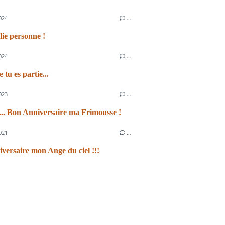
024
…
lie personne !
024
…
 tu es partie...
023
…
... Bon Anniversaire ma Frimousse !
021
…
versaire mon Ange du ciel !!!