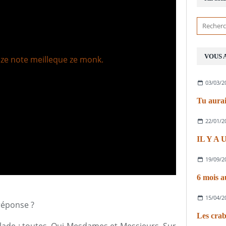
VOUS 
03/03/2
Tu aurai
22/01/2
IL Y A
19/09/2
6 mois a
15/04/2
réponse ?
Les crab