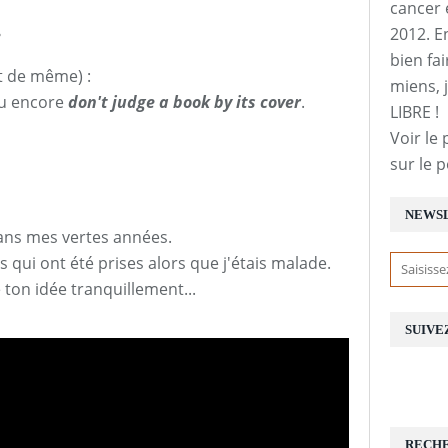
cancer 
.
2012. E
bien fai
t de même) :
miens, j
u encore
don't judge a book by its cover
.
LIBRE !
Voir le 
sur le 
NEWS
ans mes vertes années.
s qui ont été prises alors que j'étais malade.
re ton idée tranquillement...
SUIVE
RECH