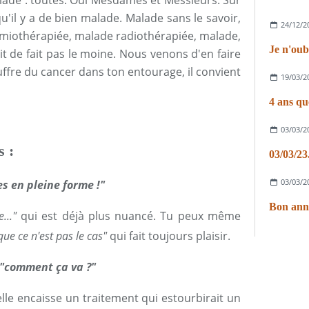
lade : toutes.
Oui Mesdames et Messieurs. Sur
qu'il y a de bien malade. Malade sans le savoir,
24/12/2
miothérapiée, malade radiothérapiée, malade,
Je n'oub
t de fait pas le moine. Nous venons d'en faire
ffre du cancer dans ton entourage, il convient
19/03/2
4 ans que
03/03/2
s :
03/03/23
03/03/2
es en pleine forme !"
Bon anni
..."
qui est déjà plus nuancé. Tu peux même
que ce n'est pas le cas"
qui fait toujours plaisir.
"comment ça va ?"
t elle encaisse un traitement qui estourbirait un